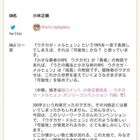
GM名
小林正親
@talkingdogdays
twitter
GMより一
『ウタカゼ・メルヒェン』というTRPGを一言で表現し
言
てしまえば、それは「可能性」かな？ と想っていま
す。
『小さな勇者のRPG ウタカゼ』が「勇者」の物語で
あれば、『うたの魔法と小さな剣のRPG ウタカゼ・
メルヒェン』は「成長」の物語です。冒険者のウタカ
ゼは、これから世界を変えていくようなさまざまな
「可能性」を秘めている。
（中略。続きは
GMコメント 小林正親先生 – ウタカ
ゼ・メルヒェン オンリーコンベンション『UM』
で）
200字という約束だったのですが。その10倍近くは書
いてしまったかもしれません。ごめんなさい。
今回は、このシリーワークスさんのコンベンション
で、『ウタカゼ・メルヒェン』のどのような新しい
「可能性」が発見されるのか、とても楽しみにしてい
ます。
どこか懐かしい歌と風が流れる、この大地で、みなさ