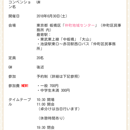
コンベンショ
UM
ン名
開催日
2018年6月30日(土)
会場
東京都 板橋区「
仲町地域センター
」（仲町区民事
務所 内）
最寄駅：
・東武東上線「中板橋」「大山」
・池袋駅東口～赤羽駅西口バス「仲町区民事務
所」
定員
20名
GM
後述
参加
予約制（詳細は下記参照）
参加費
NEW!
・一般 700円
・中学生未満 300円
タイムテーブ
10:30 開場
ル
11:00 開会
（卓分けは当日行います）
（休憩時間あり）
19:30 閉会