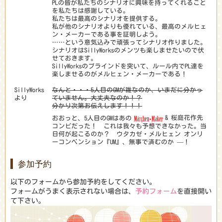
PLの皆が私たちのシナリオに興味を持ってくれること
を私たちは感謝している。
私たちは最高のシナリオを提供する。
私が他のシナリオよりも優れている、最高のメルヒェ
ン・メーカーである事を証明しよう。
……という意気込みで頑張ってシナリオ作りました。
シナリオはSillyWorksのメンツも楽しませたいので伏
せておきます。
SillyWorksのブラインドを突いて、ルール内でPL達を
楽しませるのがメルヒェン・メーカーである！
SillyWorks
なんと・・・5人目のGMが誰なのか、いまだに分かっ
より
ていません。大丈夫なのか！？
分かり次第お伝えします！！！
& 桜庭花作先
おおっと、5人目のGMはあの
コンビだった！ これは我々も予想できなかった。当
日何が起こるのか？ ウタカゼ・メルヒェン オンリ
ーコンベンション『UM』、無事で済むのか
—
！
参加予約
以下のフォームから参加予約をしてください。
フォームがうまく表示されない場合は、
予約フォーム
を直接開い
て下さい。