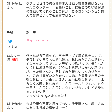
SillyWorks
ウタカゼゼミの誇る柳井さんは戦う舞台を選ばないオ
より
ールラウンダー。「面白いこと」に妥協のない彼がUM
に参戦してくれること自体が、このコンベンション最
大の賛辞といっても過言ではない。
GM名
沙千華
@SquirrelLapis
twitter
GMより一
俯きながら戸惑って、空を見上げて溜め息をついて、
言
NEW!
そうしているうちに時は流れ、私はまたここに誘われ
てしまったようです。人見知りで恐がりで、気が小さ
いくせにお調子者で、どうにも格好がつかない私です
が、また皆さんと、そしてまた新しいウタカゼたち
と、この『竜がかたちをなす大地』を冒険できるのを
楽しみにしています。ええ、本当に楽しみです！ よ
ろしくお願い致します！ ええ……なんですか、もう
一言？ ええと、ええと、ウタカゼもいいけどメルヒ
ェンもいいぞ！
‎レッツ٩( ᐛ )وメルヒェン！
SillyWorks
もはや紹介不要と言ってもいい沙千華さん。廣川さん
より
に向ける視線の意味は……？