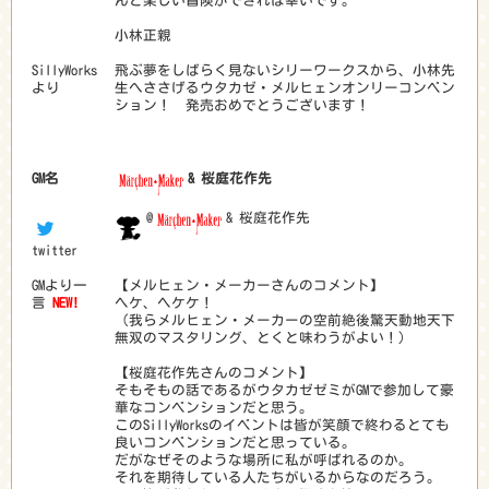
んと楽しい冒険ができれば幸いです。
小林正親
SillyWorks
飛ぶ夢をしばらく見ないシリーワークスから、小林先
より
生へささげるウタカゼ・メルヒェンオンリーコンベン
ション！ 発売おめでとうございます！
GM名
& 桜庭花作先
@
& 桜庭花作先
twitter
GMより一
【メルヒェン・メーカーさんのコメント】
言
NEW!
ヘケ、ヘケケ！
（我らメルヒェン・メーカーの空前絶後驚天動地天下
無双のマスタリング、とくと味わうがよい！）
【桜庭花作先さんのコメント】
そもそもの話であるがウタカゼゼミがGMで参加して豪
華なコンベンションだと思う。
このSillyWorksのイベントは皆が笑顔で終わるとても
良いコンベンションだと思っている。
だがなぜそのような場所に私が呼ばれるのか。
それを期待している人たちがいるからなのだろう。