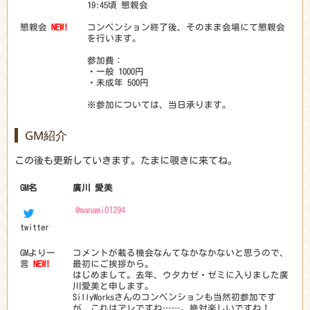
19:45頃 懇親会
懇親会
NEW!
コンベンション終了後、そのまま会場にて懇親会
を行います。
参加費：
・一般 1000円
・未成年 500円
※参加については、当日承ります。
GM紹介
この後も更新していきます。たまに覗きに来てね。
GM名
廣川 愛美
@manami01294
twitter
GMより一
コメントが載る機会なんてなかなかないと思うので、
言
NEW!
最初にご挨拶から。
はじめまして。去年、ウタカゼ・ゼミに入りました廣
川愛美と申します。
SillyWorksさんのコンベンションも当然初参加です
が、これはアレですね……。絶対楽しいですね！