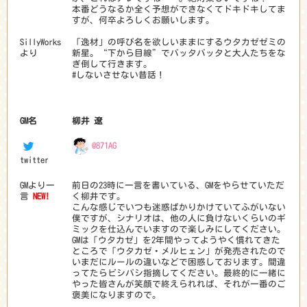
本番どうなるか全く予想ができなくてドキドキしてま
すが、何卒よろしくお願いします。
SillyWorks
「逸材」の呼び名を欲しいままにするウタカゼゼミの
より
新星。“下から目線”でバッタバッタと大人たちをな
ぎ倒して行きます。
#しないさせない昔話！
GM名
柳井 遼
@871AG
twitter
GMより一
前日の23時に一言を書いている、GMをやらせていただ
言
NEW!
く柳井です。
こんな感じでいつも迷惑ばかりかけていてふがいない
僕ですが、シナリオは、他の人に負けないくらいのギ
ミックを仕込んでいますので楽しみにしてください。
GMは「ウタカゼ」を2年間やってようやく慣れてきた
ところで「ウタカゼ・メルヒェン」が発売されたので
いまだにルールの違いなどで困惑しております。間違
ってたらビシバシ指摘してください。最終的に一緒に
やった皆さんが笑顔で終えられれば、それが一番のご
褒美になりますので。