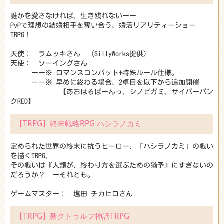
誰かを愛さなければ、生き残れないーー
PvPで理想の結婚相手を奪い合う、婚活リアリティーショー
TRPG！
天使： ラムッキさん (SillyWorks提供)
天使： ソーイングさん
ーー※ ロマンスコンバット+特殊ルール仕様。
ーー※ 早めに終わる場合、2卓目を以下から追加開催
【あおはるばーんっ、シノビガミ、サイバーパン
クRED】
【TRPG】終末戦略RPG ハシラノカミ
定められた世界の終末に抗うヒーロー、「ハシラノカミ」の戦い
を描くTRPG、
その戦いは『人類が、終わり方を選ぶための猶予』にすぎないの
だろうか？ ーそれとも。
ゲームマスター： 塩田 チカヒロさん
【TRPG】新クトゥルフ神話TRPG