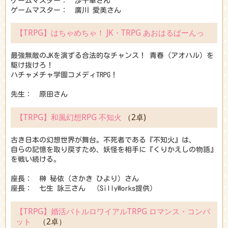
ゲームマスター： 沙千華さん
ゲームマスター： 廣川 愛美さん
【TRPG】はちゃめちゃ！ JK・TRPG あおはるばーんっ
最強無敵のJKを演ずる合法的なチャンス！ 青春（アオハル）を
駆け抜けろ！
ハチャメチャ学園コメディTRPG！
先生： 原田さん
【TRPG】和風幻想RPG 不知火
（2卓)
古き日本の幻想世界が舞台。不死者である『不知火』は、
自らの記憶を取り戻すため、妖怪を相手に『くりかえしの物語』
を戦い続ける。
座長： 榊 秘依（さかき ひより）さん
座長： 七生 詠三さん (SillyWorks提供)
【TRPG】婚活バトルロワイアルTRPG ロマンス・コンバ
ット
（2卓）