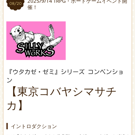
2025/9/14 TRPG・ボードゲームイベント開
08/20
08/20
催！
『ウタカゼ・ゼミ』シリーズ コンベンショ
ン
【東京コバヤシマサチ
カ】
イントロダクション