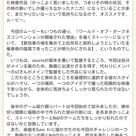
た映像作品（かっこよく言いましたが、つまりその時の状況、そ
の時の勢いでしか撮りえなかったナニカ）になっていることが多
く、またやりたいな〜という気持ちになるので、オススメです、
ムービー。
今回のムービーもいつもの通り、「ワールド・オブ・ダークネ
スコンベンションが開催された理由」を描くストーリーになって
いて、【参加者の魂を集めて上位存在と契約しようとしていた主
催者側の陰謀であったことが明らかにされる】、というものでし
た。
いつもは、coyoteが脚本を書いて監督するところ、今回は自分
がメイン主催のため、動画に出演せざるを得ず、代わりにメンバ
ーのs2さんがメインで監督をした作品になりました。
こだわるところと諦めるところを論理的に選択する彼のスタイ
ルがハマり、一つの場所、一つのアイデアで撮った即興的な映像
でありながら、全体的に気持ちよくしっかり見られたのではない
でしょうか。
後半のゲーム紹介煽りパートは今回始めて試みましたが、締め
切り間際に極限の中で作られた部分の割には、まあまあかっこよ
く、ストーリーテラーとWoDのゲームたちをしっかり彩れたので
はないかと自負しています。
また、楽曲をSuno AIに描かせたのも今回のチャレンジの一つ
で、動画のテンポ感とWoDのかっこよさ、両方を満たした曲をつ