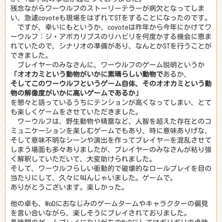
残念ながらワーウルフのストーリーテラーが病欠となってしま
い、急遽coyoteも現場をはずれてSTをすることになったのです。
ですが、幸いにもというか、coyoteは昨年から今年にかけてワ
ーウルフ：ジ・アポカリプスのリハビリを何度かする機会に恵ま
れていたので、シナリオの準備があり、なんとかSTを行うことが
できました。
プレイヤーのみなさんに、ワーウルフのゲーム説明というか
「オオカミという動物がいかに素晴らしい動物で
あるか、
そしてこのワーウルフというゲーム自体、そのオオカミという動
物の解像度がいかに高いゲームであるか」
を懇々と語っているうちにテンションが高くなってしまい、とて
も楽しくゲームをさせていただきました。
ワーウルフは、野生動物や精霊など、人智を超えた存在とのコ
ミュニケーションを楽しむゲームでもあり、時に意味ありげな、
そして意味不明なシーンや演出を作ってプレイヤーを混乱させて
しまう場面も多々ありましたが、プレイヤーのみなさんが粘り強
く解釈していただいて、大変助けられました。
そして、ワーウルフらしい衝動的で破壊的なロールプレイを目の
当たりにして、久々に叫んじゃいました。ゲームで。
ありがとうございます。楽しかった。
他の卓も、WoDにおなじみのゲームタームやキャラクターの偏見
を言い合いながら、楽しそうにプレイされておりました。