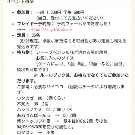
イベント概要
参加費：
一般 1,500円 学生 500円
（当日、受付にてお支払いください）
プレイヤー予約制：
予約フォームができました！
→→
https://x.gd/utakaze
定員：
35名
（8/26現在。卓数がまだ増える可能性があり定員も増える
見込みです）
持ち物：
シャープペンシルなど消せる筆記用具、
お気に入りのダイス
（ゲームにより、6面、8面、10面…など。当日、
貸出も可能です）
※
ルールブックは、お持ちでなくてもご参加いた
だけます。
ご参考：必要なサイコロ （個数はデータにより増減しま
す）
ウタカゼ D6 6個くらい
不知火 D6 2個
ハシラノカミ D4 / D6 / D8
あおはるばーんっ → D6 2個
新クトゥルフ神話 → 基本はD10を2個 その他
D4/D6/D8/D20を使う可能性も。
ロマコン → 不要