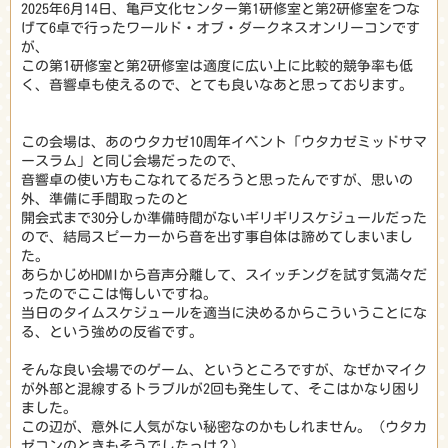
2025年6月14日、亀戸文化センター第1研修室と第2研修室をつな
げて6卓で行ったワールド・オブ・ダークネスオンリーコンです
が、
この第1研修室と第2研修室は適度に広い上に比較的競争率も低
く、音響卓も使えるので、とても良いなあと思っております。
この会場は、あのウタカゼ10周年イベント「ウタカゼミッドサマ
ースラム」と同じ会場だったので、
音響卓の使い方もこなれてるだろうと思ったんですが、思いの
外、準備に手間取ったのと
開会式まで30分しか準備時間がないギリギリスケジュールだった
ので、結局スピーカーから音を出す事自体は諦めてしまいまし
た。
あらかじめHDMIから音声分離して、スイッチングを試す気満々だ
ったのでここは悔しいですね。
当日のタイムスケジュールを適当に決めるからこういうことにな
る、という強めの反省です。
そんな良い会場でのゲーム、というところですが、なぜかマイク
が外部と混線するトラブルが2回も発生して、そこはかなり困り
ました。
この辺が、意外に人気がない秘密なのかもしれません。（ウタカ
ゼコンのときもそうでしたっけ？）