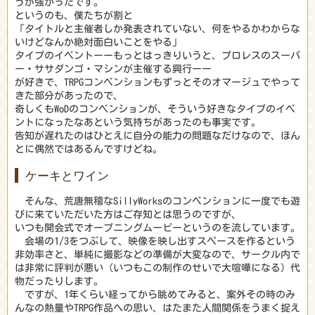
うが強かったです。
というのも、僕たちが割と
「タイトルと主催者しか発表されていない、何をやるかわからな
いけどなんか絶対面白いことをやる」
タイプのイベントーーもっとはっきりいうと、プロレスのスーパ
ー・ササダンゴ・マシンが主催する興行ーー
が好きで、TRPGコンベンションもずっとそのオマージュでやって
きた部分があったので、
奇しくもWoDのコンベンションが、そういう好きなタイプのイベ
ントになったなあという気持ちがあったのも事実です。
告知が遅れたのはひとえに自分の能力の問題なだけなので、ほん
とに偶然ではあるんですけどね。
ケーキとワイン
そんな、荒唐無稽なSillyWorksのコンベンションに一度でも遊
びに来ていただいた方はご存知とは思うのですが、
いつも開会式でオープニングムービーというのを流しています。
会場の1/3をつぶして、映像を映し出すスペースを作るという
非効率さと、単純に撮影などの準備が大変なので、サークル内で
は非常に評判が悪い（いつもこの制作のせいで大喧嘩になる）代
物だったりします。
ですが、1年くらい経ってから眺めてみると、案外その時のみ
んなの熱量やTRPG作品への思い、はたまた人間関係をうまく捉え