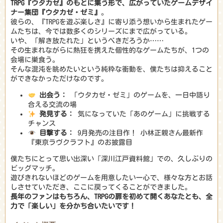
TRPG『ウタカゼ』のもとに集う形で、広がっていたゲームデザイ
ナー集団『ウタカゼ・ゼミ』
。
彼らの、『TRPGを遊ぶ楽しさ』に寄り添う想いから生まれたゲー
ムたちは、今では数多くのシリーズにまで広がっている。
いや、「解き放たれた」というべきだろうか……
その生まれながらに熱狂を携えた個性的なゲームたちが、1つの
会場に巣食う。
そんな混沌を眺めたいという純粋な衝動を、僕たちは抑えること
ができなかっただけなのです。
出会う：
「ウタカゼ・ゼミ」のゲームを、一日中語り
合える交流の場
発見する：
気になっていた「あのゲーム」に挑戦する
チャンス
目撃する：
9月発売の注目作！ 小林正親さん最新作
『東京ラヴクラフト』のお披露目
僕たちにとって思い出深い「深川江戸資料館」での、久しぶりの
ビッグマッチ。
遊びきれないほどのゲームを用意したい一心で、様々な方とお話
しさせていただき、ここに戻ってくることができました。
長年のファンはもちろん、TRPGの扉を初めて開くあなたとも、全
力で「楽しい」を分かち合いたいです！