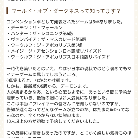
ワールド・オブ・ダークネスって知ってます？
コンベンション卓として発表されたゲームは6卓ありました。
・デーモン：ザ・フォールン
・ハンター：ザ・レコニング第5版
・ヴァンパイア：ザ・マスカレード第5版
・ワーウルフ：ジ・アポカリプス第5版
・メイジ：ジ・アセンション日本語版リバイズド
・ワーウルフ：ジ・アポカリプス日本語版リバイズド
一時代を築いたとはいえ、やはり日本の現状ではどう褒めてもマ
イナーゲームに属してしまうところ、
6卓集まると、なかなか壮観です。
しかも、最新版の5版から、デーモンまで。
人が集まるかなあ、という心配もよそに、あっという間に予約が
埋まっていき、最後の週には21人満員になりました。
ここは本当にプレイヤーの皆さんに感謝しかないのですが、
告知が遅くなってどんなゲームが立つのか、はたまたWoDってな
んなのか、全くわからない状態のまま、
10人以上の方が初動で予約してくださいました。
この反響には驚きもあったのですが、とにかく嬉しい気持ちのほ