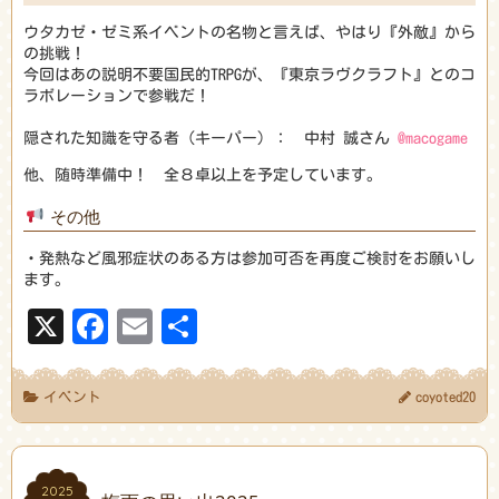
ウタカゼ・ゼミ系イベントの名物と言えば、やはり『外敵』から
の挑戦！
今回はあの説明不要国民的TRPGが、『東京ラヴクラフト』とのコ
ラボレーションで参戦だ！
隠された知識を守る者（キーパー）： 中村 誠さん
@macogame
他、随時準備中！ 全８卓以上を予定しています。
その他
・発熱など風邪症状のある方は参加可否を再度ご検討をお願いし
ます。
X
Facebook
Email
共
有
イベント
coyoted20
2025
2025