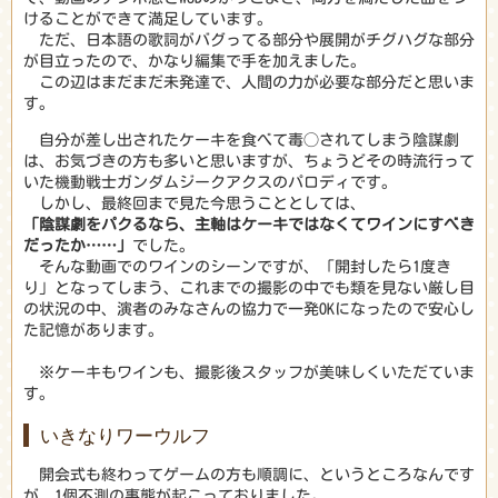
けることができて満足しています。
ただ、日本語の歌詞がバグってる部分や展開がチグハグな部分
が目立ったので、かなり編集で手を加えました。
この辺はまだまだ未発達で、人間の力が必要な部分だと思いま
す。
自分が差し出されたケーキを食べて毒◯されてしまう陰謀劇
は、お気づきの方も多いと思いますが、ちょうどその時流行って
いた機動戦士ガンダムジークアクスのパロディです。
しかし、最終回まで見た今思うこととしては、
「陰謀劇をパクるなら、主軸はケーキではなくてワインにすべき
だったか……」
でした。
そんな動画でのワインのシーンですが、「開封したら1度き
り」となってしまう、これまでの撮影の中でも類を見ない厳し目
の状況の中、演者のみなさんの協力で一発OKになったので安心し
た記憶があります。
※ケーキもワインも、撮影後スタッフが美味しくいただていま
す。
いきなりワーウルフ
開会式も終わってゲームの方も順調に、というところなんです
が、1個不測の事態が起こっておりました。