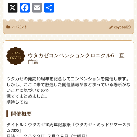
X
Facebook
Email
共
有
イベント
coyoted20
2023
2023
ウタカゼコンベンションクロニクル6 直
07/27
07/27
前篇
ウタカゼの発売10周年を記念してコンベンションを開催します。
しかし、ここに来て散逸した開催情報がまとまっている場所がな
いことに気づいたので
慌ててまとめました。
期待してね！
開催概要
タイトル：ウタカゼ10周年記念祭「ウタカゼ・ミッドサマースラ
ム2023」
日時： ２０２３年 ７月２９日（土曜日）