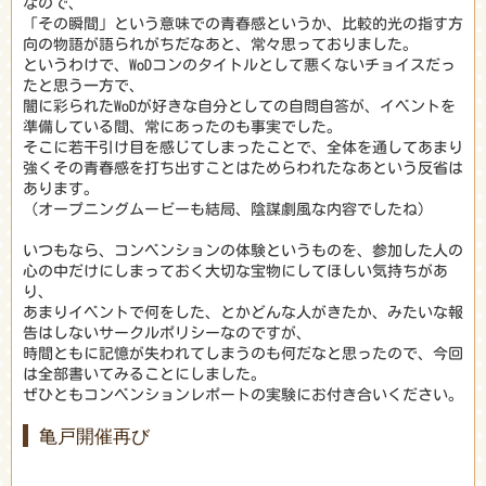
なので、
「その瞬間」という意味での青春感というか、比較的光の指す方
向の物語が語られがちだなあと、常々思っておりました。
というわけで、WoDコンのタイトルとして悪くないチョイスだっ
たと思う一方で、
闇に彩られたWoDが好きな自分としての自問自答が、イベントを
準備している間、常にあったのも事実でした。
そこに若干引け目を感じてしまったことで、全体を通してあまり
強くその青春感を打ち出すことはためらわれたなあという反省は
あります。
（オープニングムービーも結局、陰謀劇風な内容でしたね）
いつもなら、コンベンションの体験というものを、参加した人の
心の中だけにしまっておく大切な宝物にしてほしい気持ちがあ
り、
あまりイベントで何をした、とかどんな人がきたか、みたいな報
告はしないサークルポリシーなのですが、
時間ともに記憶が失われてしまうのも何だなと思ったので、今回
は全部書いてみることにしました。
ぜひともコンベンションレポートの実験にお付き合いください。
亀戸開催再び