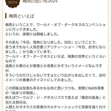
梅雨の思い出2025
07/14
07/14
梅雨といえば
梅雨ということで、ワールド・オブ・ダークネスのコンベンショ
ンに行ってきました。
というか、実際には開催しました。
その名も「今日、怪物になりました。2025」ということで、
言うまでもなく人気恋愛リアリティーショー「今日、好きになり
ました。」から取っています。
ワールド・オブ・ダークネスといえば、暗黒の世界というくらい
なので
退廃とか暴力とか堕落とか漆黒とかそういうイメージなんです
が、
そういうのだけじゃないですよという広がりを出したくて、逆の
イメージの青春のテイストにしてみました。
この回転は反発もあるかもなあと思いつつも、実際にWoDお得意
の「始まりの物語」、
例えばワーウルフ・ジ・アポカリプスで言えば「最初の変身」に
当たる部分は、
人間とかオオカミの若者のカルチャーショックと悲劇を描くわけ