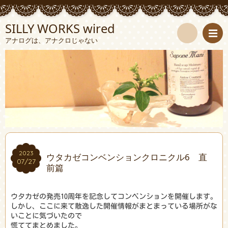
SILLY WORKS wired
アナログは、アナクロじゃない
検
索
2023
2023
ウタカゼコンベンションクロニクル6 直
07/27
07/27
前篇
ウタカゼの発売10周年を記念してコンベンションを開催します。
しかし、ここに来て散逸した開催情報がまとまっている場所がな
いことに気づいたので
慌ててまとめました。