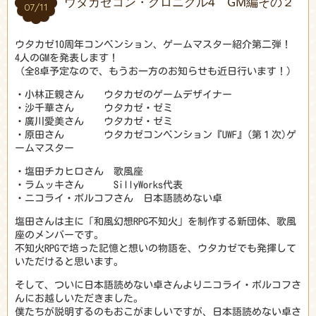
ウタカゼコン・クロニクル4 GM編その２
07/11
07/11
ウタカゼ10周年コンベンション、ゲームマスター紹介第二弾！
4人のGMを発表します！
（全8卓予定なので、もうお一方のお知らせも近日行います！）
・小林正親さん ウタカゼのゲームデザイナー
・沙千華さん ウタカゼ・ゼミ
・廣川愛美さん ウタカゼ・ゼミ
・原田さん ウタカゼコンベンション『UWF』(第１次)ゲ
ームマスター
・塩田チカヒロさん 歌風座
・ラムッキさん SillyWorks代表
・ニコライ・ボルコフさん 日本語読めない卓
塩田さんは主に「和風幻想RPG不知火」を制作する新団体、歌風
座のメンバーです。
不知火RPGで培った記憶と想いの物語を、ウタカゼでも発揮して
いただけると思います。
そして、ついに日本語読めない卓さんよりニコライ・ボルコフさ
んにお越しいただきました。
僕たちが説明するのもおこがましいですが、日本語読めない卓さ