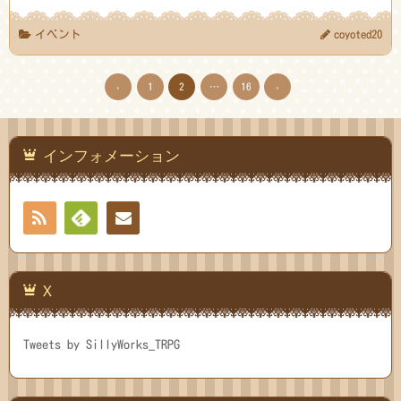
有
イベント
coyoted20
‹
1
2
…
16
›
インフォメーション
RSS
Feedly
連絡
先
X
Tweets by SillyWorks_TRPG