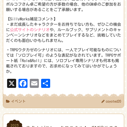
ボルコフさん卓ご希望の方が多数の場合、他のGM卓のご参加をお
願いする場合があることをご了承願います。
【SillyWorks補足コメント】
・まだ成長したキャラクターをお持ちでない方も、ぜひこの機会
に
公式サイトのシナリオ
や、ルールブック、サプリメントのキャ
ンペーンシナリオなどをまとめてプレイするなど、挑戦していた
だくのも面白いかもしれません。
・TRPGウタカゼのシナリオには、一人でプレイ可能なものについ
ては「ソロプレイ可」のような表記がなされています。TRPGサポ
ート紙「Role&Roll」には、ソロプレイ専用シナリオも何本も掲
載されておりますので、お求めになってみてはいかがでしょう
か。
X
Facebook
Email
共
有
イベント
coyoted20
2023
2023