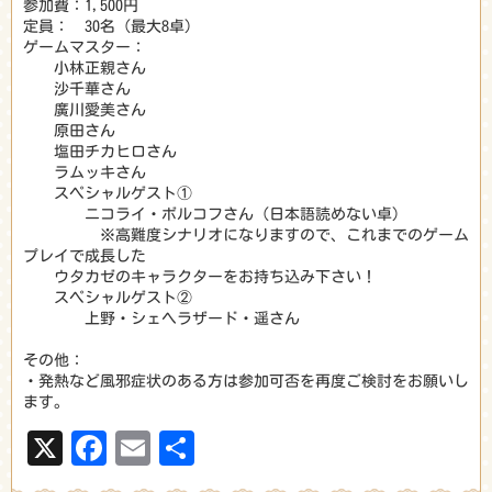
参加費：1,500円
定員： 30名（最大8卓)
ゲームマスター：
小林正親さん
沙千華さん
廣川愛美さん
原田さん
塩田チカヒロさん
ラムッキさん
スペシャルゲスト①
ニコライ・ボルコフさん（日本語読めない卓）
※高難度シナリオになりますので、これまでのゲーム
プレイで成長した
ウタカゼのキャラクターをお持ち込み下さい！
スペシャルゲスト②
上野・シェヘラザード・遥さん
その他：
・発熱など風邪症状のある方は参加可否を再度ご検討をお願いし
ます。
X
Facebook
Email
共
有