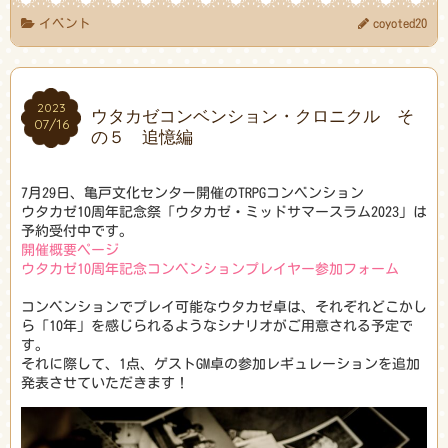
イベント
coyoted20
2023
2023
ウタカゼコンベンション・クロニクル そ
07/16
07/16
の５ 追憶編
7月29日、亀戸文化センター開催のTRPGコンベンション
ウタカゼ10周年記念祭「ウタカゼ・ミッドサマースラム2023」は
予約受付中です。
開催概要ページ
ウタカゼ10周年記念コンベンションプレイヤー参加フォーム
コンベンションでプレイ可能なウタカゼ卓は、それぞれどこかし
ら「10年」を感じられるようなシナリオがご用意される予定で
す。
それに際して、1点、ゲストGM卓の参加レギュレーションを追加
発表させていただきます！